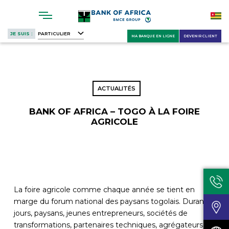
Skip
to
main
JE SUIS :
PARTICULIER
MA BANQUE EN LIGNE
DEVENIR CLIENT
content
ACTUALITÉS
BANK OF AFRICA – TOGO À LA FOIRE
AGRICOLE
La foire agricole comme chaque année se tient en
marge du forum national des paysans togolais. Durant 5
jours, paysans, jeunes entrepreneurs, sociétés de
transformations, partenaires techniques, agrégateurs,