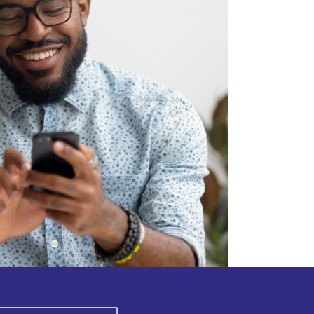
PLACE DE L’INDÉPENDANCE
LOMÉ
AGENCE BOULEVARD
BOULEVARD CIRCULAIRE FACE À CANAL
PLUS
LOMÉ
TÉL
: (+228) 22 53 62 21
DAB FREAU
AVENUE DE LA LIBÉRATION, FACE PLACE
ANANI SANTOS
LOMÉ
AGENCE FREAU
ANGLE AVENUE DU 24 JANVIER ET
AVENUE DE LA LIBÉRATION
LOMÉ
TÉL
: (+228) 22 53 62 04