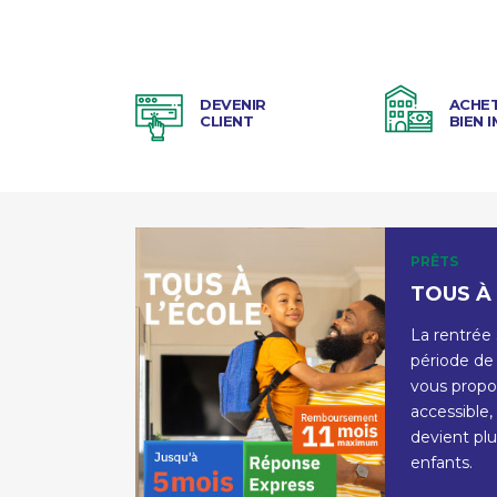
DEVENIR
ACHE
CLIENT
BIEN 
PRÊTS
TOUS À 
La rentrée 
période de
vous propo
accessible, 
devient plu
enfants.