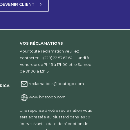
DEVENIR CLIENT
AGENCE WUITI
FOREVER LOMÉ - BD LÉOPOLD SEDAR
SENGHOR, FACE COURS DES COMPTES
LOMÉ
TÉL
: +(228) 22 53 62 32
VOS RÉCLAMATIONS
DAB PORT
Pour toute réclamation veuillez
VOIE EXPRESS LOMÉ PORT À CÔTÉ DU
contacter : +(228) 22 53 62 62 - Lundi à
ROND-POINT PORT
Vendredi de 7h45 à 17h00 et le Samedi
LOMÉ
de 9h00 à 12h15
AGENCE PORT
reclamations@boatogo.com
RICA
VOIE EXPRESS LOMÉ ROND-POINT PORT
LOMÉ
www.boatogo.com
TÉL
: (+228) 22 53 62 15
Une réponse à votre réclamation vous
CENTRE D’AFFAIRES
sera adressée au plus tard dans les 30
ROND-POINT ZONE PORTUAIRE
jours suivant la date de réception de
LOMÉ