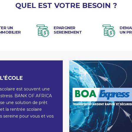
QUEL EST VOTRE BESOIN ?
TER UN
EPARGNER
DEMA
IMMOBILIER
SEREINEMENT
UN P
L’ÉCOLE
scolaire est souvent une
 stress. BANK OF AFRICA
se une solution de prêt
et la rentrée scolaire
s sereine pour vous et vos