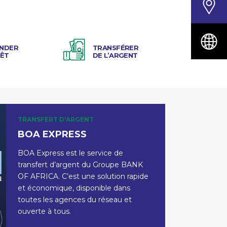
NDER
TRANSFÉRER
RÊT
DE L’ARGENT
TRANSFERT D'ARGENT
BOA EXPRESS
BOA Express est le service de
transfert d’argent du Groupe BANK
OF AFRICA. C’est une solution rapide
et économique, disponible dans
toutes les agences du réseau et
ouverte à tous.