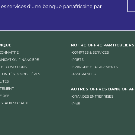
 les services d'une banque panafricaine par
ANQUE
NOTRE OFFRE PARTICULIERS
CONNAÎTRE
COMPTES & SERVICES
NICATION FINANCIÈRE
PRÊTS
 ET CONDITIONS
EPARGNE ET PLACEMENTS
TUNITÉS IMMOBILIÈRES
ASSURANCES
LITÉS
TEMENT
AUTRES OFFRES BANK OF AF
E RSE
GRANDES ENTREPRISES
ÉSEAUX SOCIAUX
PME