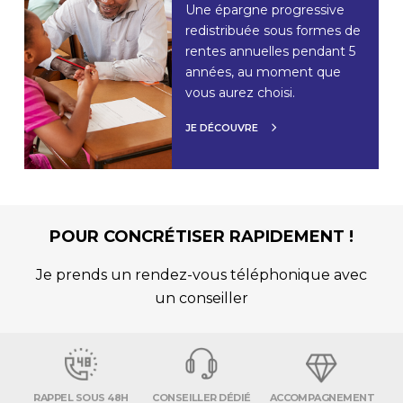
Une épargne progressive
redistribuée sous formes de
rentes annuelles pendant 5
années, au moment que
vous aurez choisi.
JE DÉCOUVRE
POUR CONCRÉTISER RAPIDEMENT !
Je prends un rendez-vous téléphonique avec
un conseiller
RAPPEL SOUS 48H
CONSEILLER DÉDIÉ
ACCOMPAGNEMENT