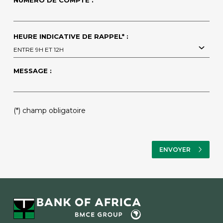
HEURE INDICATIVE DE RAPPEL* :
ENTRE 9H ET 12H
MESSAGE :
PLEASE
(*) champ obligatoire
LEAVE
THIS
FIELD
EMPTY.