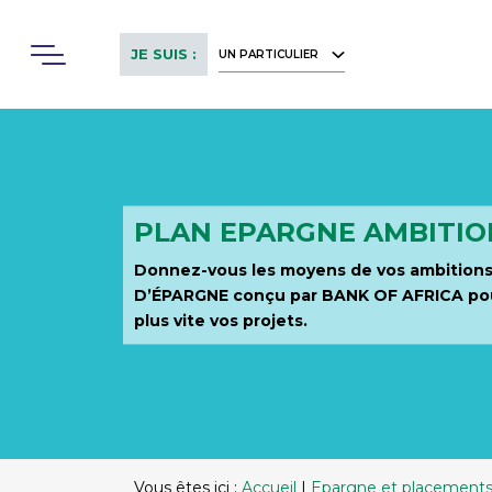
Skip
to
Menu
JE SUIS :
UN PARTICULIER
main
content
PLAN EPARGNE AMBITIO
Donnez-vous les moyens de vos ambition
D’ÉPARGNE conçu par BANK OF AFRICA pour 
plus vite vos projets.
Vous êtes ici :
Accueil
|
Epargne et placement