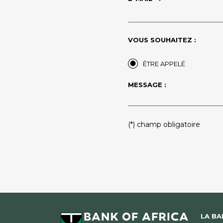
VOUS SOUHAITEZ :
ÊTRE APPELÉ
MESSAGE :
PLEASE
(*) champ obligatoire
LEAVE
THIS
FIELD
EMPTY.
LA B