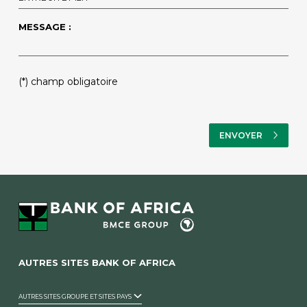
MESSAGE :
PLEASE
(*) champ obligatoire
LEAVE
THIS
FIELD
EMPTY.
AUTRES SITES BANK OF AFRICA
AUTRES SITES GROUPE ET SITES PAYS