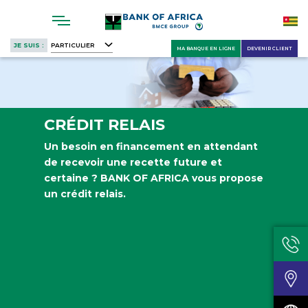
Skip
to
main
JE SUIS :
PARTICULIER
MA BANQUE EN LIGNE
DEVENIR CLIENT
content
CRÉDIT RELAIS
Un besoin en financement en attendant
de recevoir une recette future et
certaine ? BANK OF AFRICA vous propose
un crédit relais.