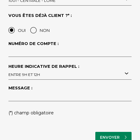
1001 - CENTRALE - LOME
VOUS ÊTES DÉJÀ CLIENT ?* :
OUI
NON
NUMÉRO DE COMPTE :
HEURE INDICATIVE DE RAPPEL :
ENTRE 9H ET 12H
MESSAGE :
PLEASE
(*) champ obligatoire
LEAVE
THIS
FIELD
EMPTY.