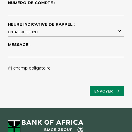
NUMÉRO DE COMPTE :
HEURE INDICATIVE DE RAPPEL :
ENTRE 9H ET 12H
MESSAGE :
PLEASE
(*) champ obligatoire
LEAVE
THIS
FIELD
EMPTY.