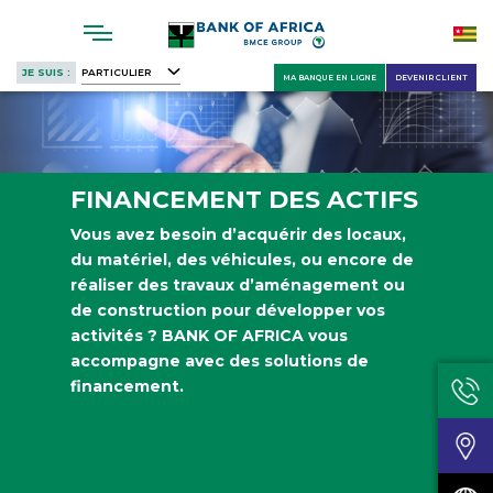
Skip
to
main
JE SUIS :
PARTICULIER
MA BANQUE EN LIGNE
DEVENIR CLIENT
content
FINANCEMENT DES ACTIFS
Vous avez besoin d’acquérir des locaux,
du matériel, des véhicules, ou encore de
réaliser des travaux d’aménagement ou
de construction pour développer vos
activités ? BANK OF AFRICA vous
accompagne avec des solutions de
financement.