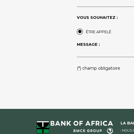
VOUS SOUHAITEZ :
ÊTRE APPELÉ
MESSAGE :
PLEASE
(*) champ obligatoire
LEAVE
THIS
FIELD
EMPTY.
LA B
NOUS 