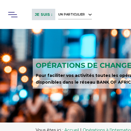
Skip
to
Menu
JE SUIS :
UN PARTICULIER
main
content
OPÉRATIONS DE CHANG
Pour faciliter vos activités toutes les op
disponibles dans le réseau BANK OF AFRI
Vous êtes ici :
Accueil
|
Opérations à l’internati