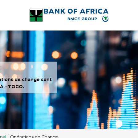
E
érations de change sont
CA – TOGO.
onal
|
Opérations de Change