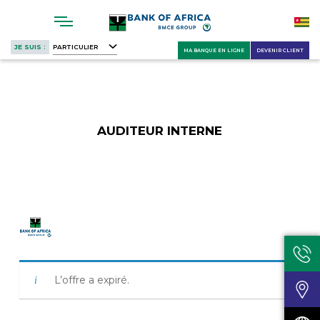
Skip
to
main
JE SUIS :
PARTICULIER
MA BANQUE EN LIGNE
DEVENIR CLIENT
content
AUDITEUR INTERNE
L’offre a expiré.